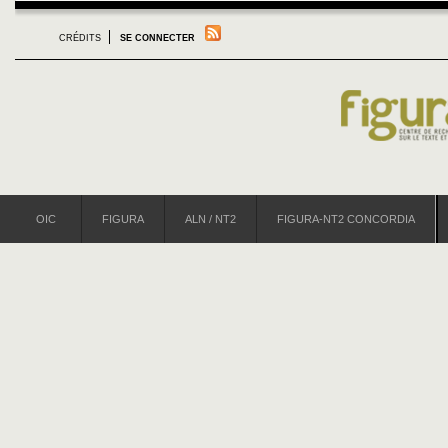
CRÉDITS
SE CONNECTER
OIC
FIGURA
ALN / NT2
FIGURA-NT2 CONCORDIA