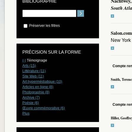
Nachtwey,
BIBLIOGRAPHIE
South Atla
Préserver les filtres
Salon.com
New York 
PRÉCISION SUR LA FORME
(-)
Témoignage
Arts (15)
Compte re
Littérature (11)
Site Web (11)
Smith, Terenc
Art hypermédiatique (10)
Articles en ligne (8)
Photographie (8)
Archive (7)
Poésie (6)
Compte re
Œuvre commémorative (6)
Plus
Hiller, Geoffre