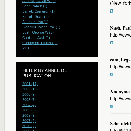
Ausmus, David W. (1)
(New York
Baer, Robert (1)
Barrett, Cameron (1)
Barrett, Grant (1)
Beamer, Lisa (1)
Nash, Pau
Bianculli-Taylor, Roe (1)
Bush, George W (1)
http://www
Canfield, Jack (1)
Carrington, Patricia (1)
Plus
com, Lega
http://ww
FILTER BY ANNÉE DE
PUBLICATION
2001 (17)
2002 (15)
Anonyme
2006 (9)
http://ww
2003 (7)
2004 (4)
2005 (3)
2008 (3)
2007 (2)
Scheinfeld
2010 (2)
http://911