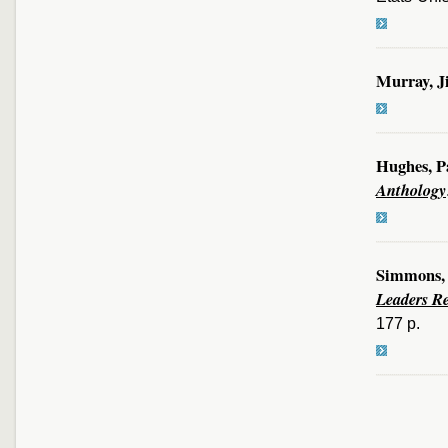
Murray, J
Hughes, P
Anthology
Simmons,
Leaders R
177 p.