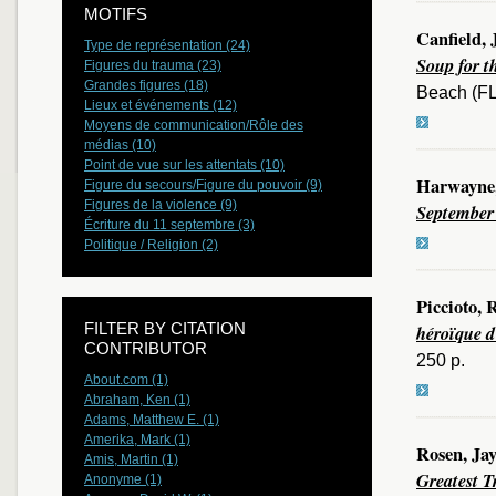
MOTIFS
Canfield,
Type de représentation (24)
Soup for t
Figures du trauma (23)
Grandes figures (18)
Beach (FL
Lieux et événements (12)
Moyens de communication/Rôle des
médias (10)
Point de vue sur les attentats (10)
Harwayne,
Figure du secours/Figure du pouvoir (9)
Figures de la violence (9)
September
Écriture du 11 septembre (3)
Politique / Religion (2)
Piccioto, 
FILTER BY CITATION
héroïque d
CONTRIBUTOR
250 p.
About.com (1)
Abraham, Ken (1)
Adams, Matthew E. (1)
Amerika, Mark (1)
Rosen, Jay
Amis, Martin (1)
Greatest T
Anonyme (1)