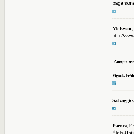
pagename
McEwan, 
http://ww
Compte re
Vignale, Frédé
Salvaggio
Parnes, E
États-Unis