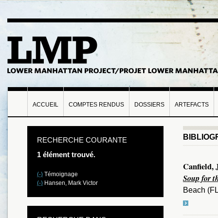
ACCUEIL
COMPTES RENDUS
DOSSIERS
ARTEFACTS
BIBLIOG
RECHERCHE COURANTE
1 élément trouvé.
Canfield,
(-)
Témoignage
Soup for t
(-)
Hansen, Mark Victor
Beach (FL