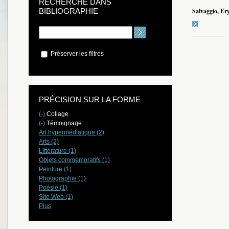
RECHERCHE DANS
BIBLIOGRAPHIE
Salvaggio, Er
Préserver les filtres
PRÉCISION SUR LA FORME
(-)
Collage
(-)
Témoignage
Art hypermédiatique (2)
Arts (2)
Littérature (1)
Objets commémoratifs (1)
Peinture (1)
Photographie (1)
Poésie (1)
Site Web (1)
Plus