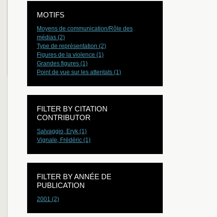
MOTIFS
Moyens de communication/Rôle des
médias (2)
Type de représentation (2)
Figures de la violence (1)
Grandes figures (1)
Point de vue sur les attentats (1)
FILTER BY CITATION
CONTRIBUTOR
Salvaggio, Eryk (1)
Vignale, Frédéric (1)
FILTER BY ANNÉE DE
PUBLICATION
2001 (2)