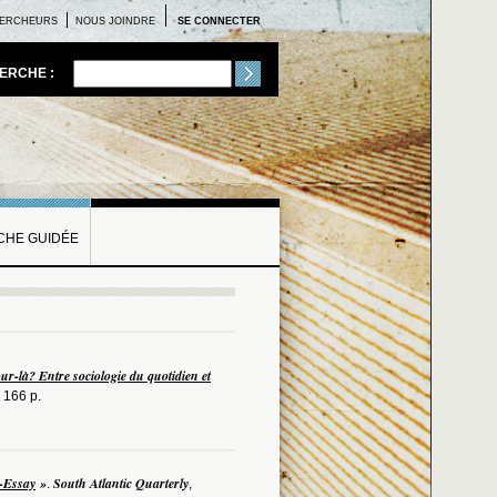
ERCHEURS
NOUS JOINDRE
SE CONNECTER
ERCHE :
HE GUIDÉE
our-là? Entre sociologie du quotidien et
 166 p.
-Essay
»
South Atlantic Quarterly
.
,