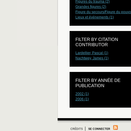
Figures du trauma (2)
Grandes figures (2)
Figure du secours/Figure du pouvoi
Lieux et événements (1)
FILTER BY CITATION
CONTRIBUTOR
Lardellier, Pascal (1)
Nachtwey, James (1)
FILTER BY ANNÉE DE
PUBLICATION
2002 (1)
2006 (1)
CRÉDITS
SE CONNECTER