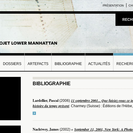
PRÉSENTATION
CH
RECH
DOSSIERS
ARTEFACTS
BIBLIOGRAPHIE
ACTUALITÉS
RECHERC
BIBLIOGRAPHIE
Lardellier, Pascal
11 septembre 2001... Que faisiez-vous ce j
(2006)
histoire du temps présent
. Charmey (Suisse) : Éditions de l'Hèbe,
Nachtwey, James
«
September 11, 2001, New York: A Photo
(2002)