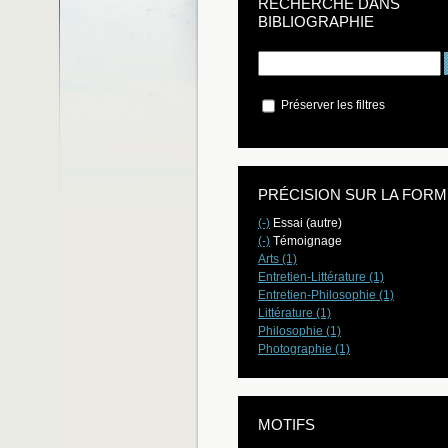
RECHERCHE DANS
BIBLIOGRAPHIE
Préserver les filtres
PRÉCISION SUR LA FORM
(-)
Essai (autre)
(-)
Témoignage
Arts (1)
Entretien-Littérature (1)
Entretien-Philosophie (1)
Littérature (1)
Philosophie (1)
Photographie (1)
MOTIFS