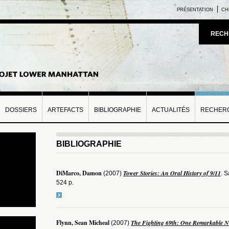
PRÉSENTATION
CH
RECH
DOSSIERS
ARTEFACTS
BIBLIOGRAPHIE
ACTUALITÉS
RECHERC
BIBLIOGRAPHIE
DiMarco, Damon
Tower Stories: An Oral History of 9/11
(2007)
. 
524 p.
Flynn, Sean Micheal
The Fighting 69th: One Remarkable N
(2007)