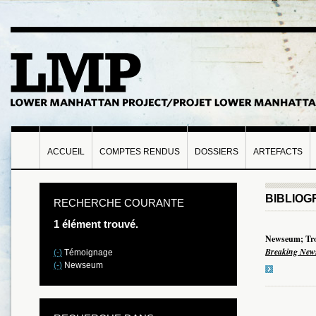
ACCUEIL
COMPTES RENDUS
DOSSIERS
ARTEFACTS
BIBLIOG
RECHERCHE COURANTE
1 élément trouvé.
Newseum; Tros
Breaking News
(-)
Témoignage
(-)
Newseum