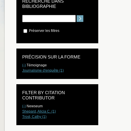
RECHERCHE DANS
BIBLIOGRAPHIE
Préserver les filtres
PRÉCISION SUR LA FORME
(-)
Témoignage
Journalisme d'enquête (1)
FILTER BY CITATION
CONTRIBUTOR
(-)
Newseum
Shepard, Alicia C. (1)
Trost, Cathy (1)