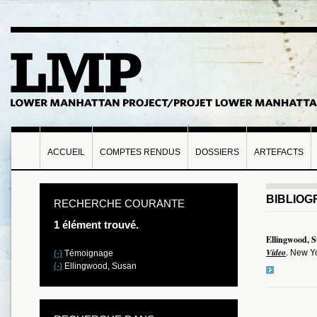
ACCUEIL
COMPTES RENDUS
DOSSIERS
ARTEFACTS
BIBLIOG
RECHERCHE COURANTE
1 élément trouvé.
Ellingwood, 
Video
. New Yo
(-)
Témoignage
(-)
Ellingwood, Susan