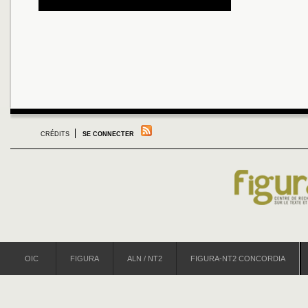
CRÉDITS
SE CONNECTER
OIC
FIGURA
ALN / NT2
FIGURA-NT2 CONCORDIA