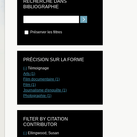
RECHERCHE DANS
BIBLIOGRAPHIE
Préserver les filtres
PRÉCISION SUR LA FORME
(-)
Témoignage
Arts (1)
Film documentaire (1)
Film (1)
Journalisme d'enquête (1)
Photographie (1)
FILTER BY CITATION
CONTRIBUTOR
(-)
Ellingwood, Susan