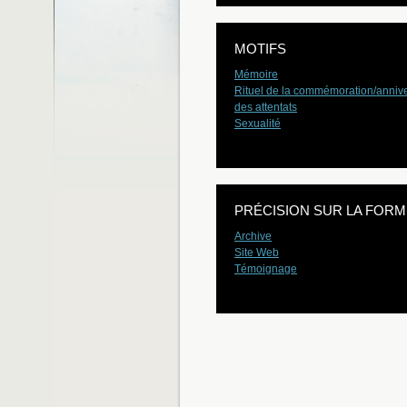
MOTIFS
Mémoire
Rituel de la commémoration/annive
des attentats
Sexualité
PRÉCISION SUR LA FORM
Archive
Site Web
Témoignage