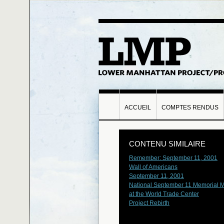
ACCUEIL
COMPTES RENDUS
CONTENU SIMILAIRE
Remember: September 11, 2001
Wall of Americans
September 11, 2001
National September 11 Memorial
at the World Trade Center
Project Rebirth