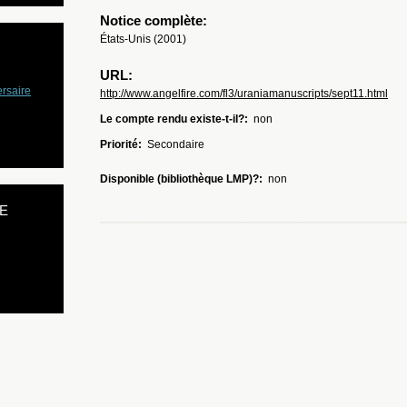
Notice complète:
États-Unis (2001)
URL:
rsaire
http://www.angelfire.com/fl3/uraniamanuscripts/sept11.html
Le compte rendu existe-t-il?:
non
Priorité:
Secondaire
Disponible (bibliothèque LMP)?:
non
E