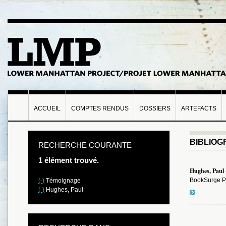
ACCUEIL
COMPTES RENDUS
DOSSIERS
ARTEFACTS
BIBLIOG
RECHERCHE COURANTE
1 élément trouvé.
Hughes, Paul
BookSurge Pu
(-)
Témoignage
(-)
Hughes, Paul