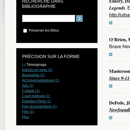
Emery, Da
RECHERCHE DANS
BIBLIOGRAPHIE
Legends
. 
http://urb
Préserver les filtres
O'Brien, 
Brave New
PRÉCISION SUR LA FORME
(-)
Témoignage
Masterson
Articles en ligne (2)
Biographie (2)
Since 9-11
Art hypermédiatique (1)
Arts (1)
Collage (1)
Court-métrage (1)
Entretien-Films (1)
DeFede, J
Film documentaire (1)
Newfound
Film (1)
Plus