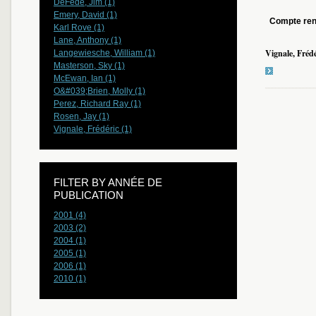
DeFede, Jim (1)
Emery, David (1)
Compte re
Karl Rove (1)
Lane, Anthony (1)
Vignale, Frédé
Langewiesche, William (1)
Masterson, Sky (1)
McEwan, Ian (1)
O&#039;Brien, Molly (1)
Perez, Richard Ray (1)
Rosen, Jay (1)
Vignale, Frédéric (1)
FILTER BY ANNÉE DE
PUBLICATION
2001 (4)
2003 (2)
2004 (1)
2005 (1)
2006 (1)
2010 (1)