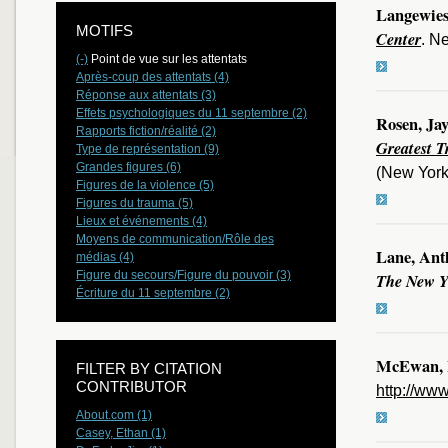
Langewies
MOTIFS
Center
. N
(-)
Point de vue sur les attentats
Après-coup des attentats (4)
Réponse aux attentats (3)
Effets psychologiques du 11 septembre (2)
Rosen, Jay
Rapports fiction/réalité (2)
Greatest T
Type de représentation (9)
Grandes figures (6)
(New York
Figures de la violence (5)
Figures du trauma (5)
Lieux et événements (4)
Moyens de communication/Rôle des
Lane, Ant
médias (4)
Figure du secours/Figure du pouvoir (3)
The New Y
Écriture du 11 septembre (2)
McEwan, 
FILTER BY CITATION
CONTRIBUTOR
http://ww
About.com (1)
Casey, Ethan (1)