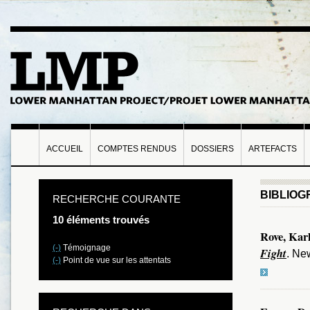
ACCUEIL
COMPTES RENDUS
DOSSIERS
ARTEFACTS
BIBLIOG
RECHERCHE COURANTE
10 éléments trouvés
Rove, Kar
(-)
Témoignage
Fight
. Ne
(-)
Point de vue sur les attentats