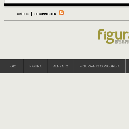
CRÉDITS
SE CONNECTER
OIC
FIGURA
ALN / NT2
FIGURA-NT2 CONCORDIA