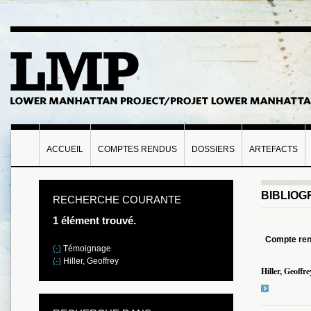
ACCUEIL
COMPTES RENDUS
DOSSIERS
ARTEFACTS
BIBLIOG
RECHERCHE COURANTE
1 élément trouvé.
Compte re
(-)
Témoignage
(-)
Hiller, Geoffrey
Hiller, Geoffre