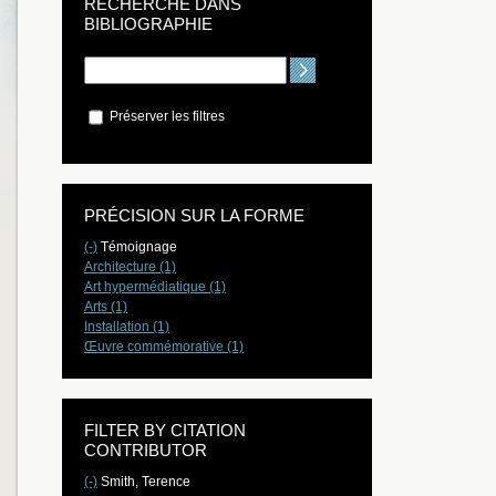
RECHERCHE DANS
BIBLIOGRAPHIE
Préserver les filtres
PRÉCISION SUR LA FORME
(-)
Témoignage
Architecture (1)
Art hypermédiatique (1)
Arts (1)
Installation (1)
Œuvre commémorative (1)
FILTER BY CITATION
CONTRIBUTOR
(-)
Smith, Terence