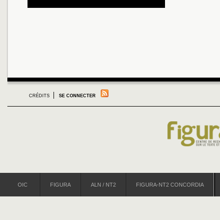
CRÉDITS
SE CONNECTER
OIC
FIGURA
ALN / NT2
FIGURA-NT2 CONCORDIA