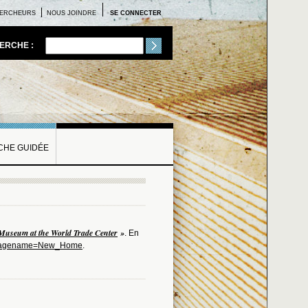
ERCHEURS
NOUS JOINDRE
SE CONNECTER
ERCHE :
HE GUIDÉE
Museum at the World Trade Center
»
. En
er?pagename=New_Home
.