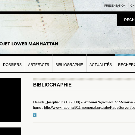
PRÉSENTATION
CH
RECH
DOSSIERS
ARTEFACTS
BIBLIOGRAPHIE
ACTUALITÉS
RECHERC
BIBLIOGRAPHIE
Daniels, Joseph(dir.) C
«
National September 11 Memorial 
(2008)
ligne :
http://www.national911memorial.org/site/PageServ