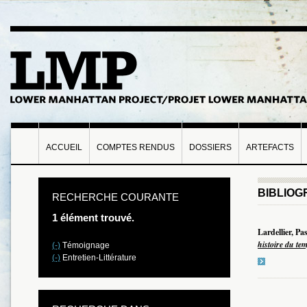
ACCUEIL
COMPTES RENDUS
DOSSIERS
ARTEFACTS
BIBLIOG
RECHERCHE COURANTE
1 élément trouvé.
Lardellier, Pa
histoire du te
(-)
Témoignage
(-)
Entretien-Littérature