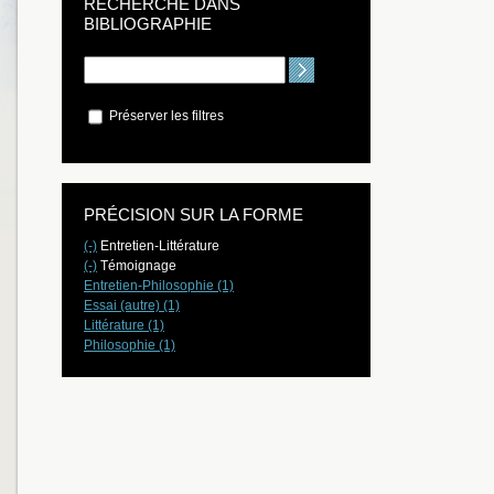
RECHERCHE DANS
BIBLIOGRAPHIE
Préserver les filtres
PRÉCISION SUR LA FORME
(-)
Entretien-Littérature
(-)
Témoignage
Entretien-Philosophie (1)
Essai (autre) (1)
Littérature (1)
Philosophie (1)