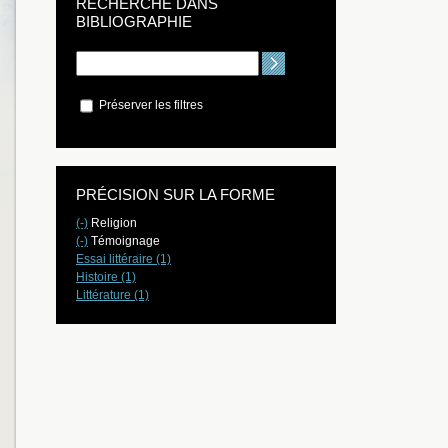
RECHERCHE DANS
BIBLIOGRAPHIE
Préserver les filtres
PRÉCISION SUR LA FORME
(-)
Religion
(-)
Témoignage
Essai littéraire (1)
Histoire (1)
Littérature (1)