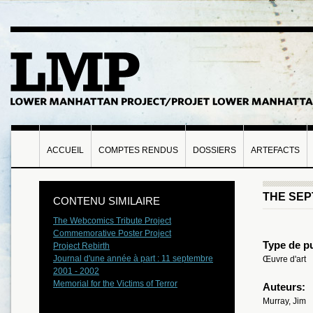
ACCUEIL
COMPTES RENDUS
DOSSIERS
ARTEFACTS
THE SEP
CONTENU SIMILAIRE
The Webcomics Tribute Project
Commemorative Poster Project
Type de pu
Project Rebirth
Journal d'une année à part : 11 septembre
Œuvre d'art
2001 - 2002
Memorial for the Victims of Terror
Auteurs:
Murray, Jim