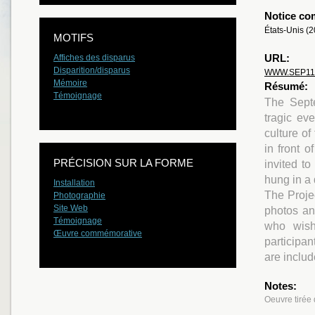
Notice co
États-Unis (
MOTIFS
URL:
Affiches des disparus
Disparition/disparus
WWW.SEP11
Mémoire
Résumé:
Témoignage
The Sept
tragic ev
culture of
in front o
PRÉCISION SUR LA FORME
invited t
hung in a
Installation
The Projec
Photographie
Site Web
photos an
Témoignage
who wish
Œuvre commémorative
participan
are include
Notes:
Oeuvre tirée 