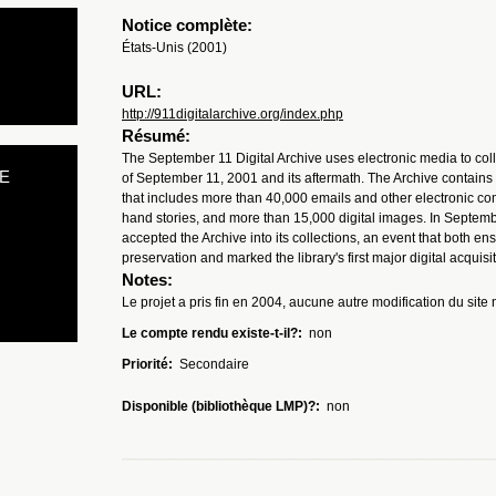
Notice complète:
États-Unis (2001)
URL:
http://911digitalarchive.org/index.php
Résumé:
The September 11 Digital Archive uses electronic media to coll
E
of September 11, 2001 and its aftermath. The Archive contains m
that includes more than 40,000 emails and other electronic co
hand stories, and more than 15,000 digital images. In Septemb
accepted the Archive into its collections, an event that both en
preservation and marked the library's first major digital acquisit
Notes:
Le projet a pris fin en 2004, aucune autre modification du site n'
Le compte rendu existe-t-il?:
non
Priorité:
Secondaire
Disponible (bibliothèque LMP)?:
non