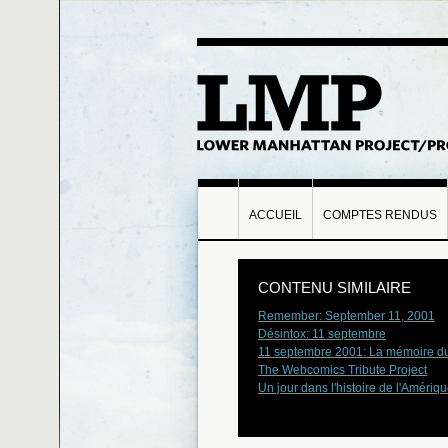
ACCUEIL
COMPTES RENDUS
CONTENU SIMILAIRE
Remember: September 11, 2001
Désintox: 11 septembre
11 septembre 2001: La mémoire 
The Webcomics Tribute Project
Un jour dans l'histoire de l'Amériq