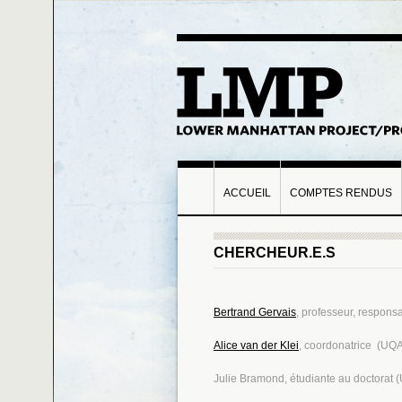
ACCUEIL
COMPTES RENDUS
CHERCHEUR.E.S
Bertrand Gervais
, professeur, respon
Alice van der Klei
, coordonatrice (UQ
Julie Bramond, étudiante au doctorat