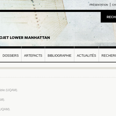
PRÉSENTATION
CH
RECH
DOSSIERS
ARTEFACTS
BIBLIOGRAPHIE
ACTUALITÉS
RECHERC
sable (UQAM).
AM).
 (UQAM).