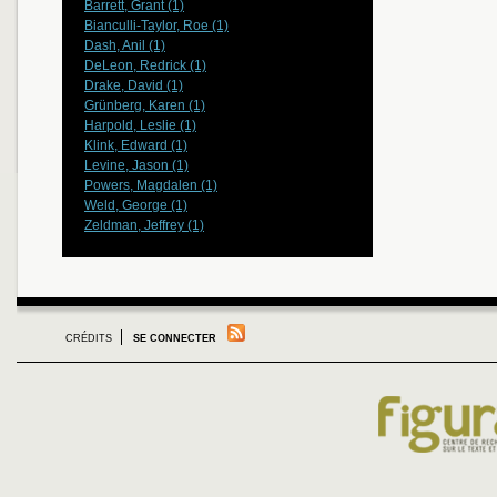
Barrett, Grant (1)
Bianculli-Taylor, Roe (1)
Dash, Anil (1)
DeLeon, Redrick (1)
Drake, David (1)
Grünberg, Karen (1)
Harpold, Leslie (1)
Klink, Edward (1)
Levine, Jason (1)
Powers, Magdalen (1)
Weld, George (1)
Zeldman, Jeffrey (1)
CRÉDITS
SE CONNECTER