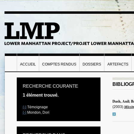
ACCUEIL
COMPTES RENDUS
DOSSIERS
ARTEFACTS
BIBLIOG
RECHERCHE COURANTE
1 élément trouvé.
Dash, Anil; B
Missin
(2003)
(-)
Témoignage
(-)
Mondon, Dori