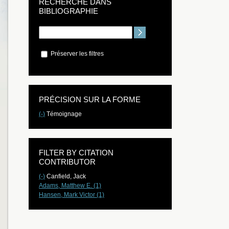
RECHERCHE DANS
BIBLIOGRAPHIE
Préserver les filtres
PRÉCISION SUR LA FORME
(-)
Témoignage
FILTER BY CITATION
CONTRIBUTOR
(-)
Canfield, Jack
Adams, Matthew E. (1)
Hansen, Mark Victor (1)