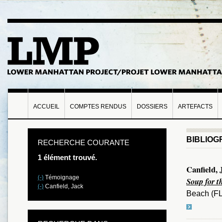
ACCUEIL
COMPTES RENDUS
DOSSIERS
ARTEFACTS
BIBLIOG
RECHERCHE COURANTE
1 élément trouvé.
Canfield,
(-)
Témoignage
Soup for t
(-)
Canfield, Jack
Beach (FL