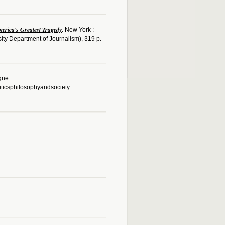
rica's Greatest Tragedy
. New York :
ty Department of Journalism), 319 p.
gne :
iticsphilosophyandsociety
.