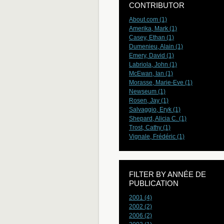
CONTRIBUTOR
About.com (1)
Amerika, Mark (1)
Casey, Ethan (1)
Dumenieu, Alain (1)
Emery, David (1)
Labriola, John (1)
McEwan, Ian (1)
Morasse, Marie-Eve (1)
Newseum (1)
Rosen, Jay (1)
Salvaggio, Eryk (1)
Shepard, Alicia C. (1)
Trost, Cathy (1)
Vignale, Frédéric (1)
FILTER BY ANNÉE DE
PUBLICATION
2001 (4)
2002 (2)
2006 (2)