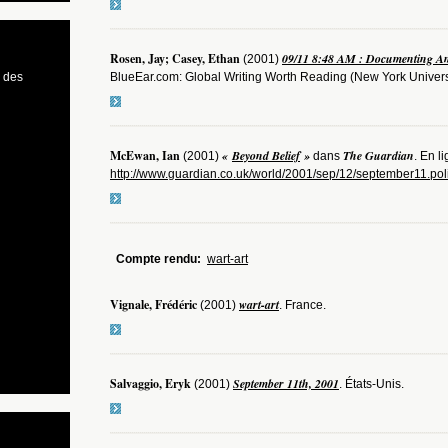
Rosen, Jay; Casey, Ethan
09/11 8:48 AM : Documenting Ame
(2001)
 des
BlueEar.com: Global Writing Worth Reading (New York Universi
McEwan, Ian
«
Beyond Belief
»
The Guardian
(2001)
dans
. En li
http://www.guardian.co.uk/world/2001/sep/12/september11.pol
Compte rendu:
wart-art
Vignale, Frédéric
wart-art
(2001)
. France.
Salvaggio, Eryk
September 11th, 2001
(2001)
. États-Unis.