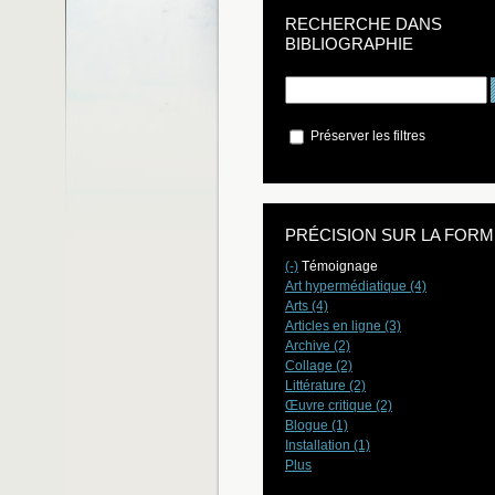
RECHERCHE DANS
BIBLIOGRAPHIE
Préserver les filtres
PRÉCISION SUR LA FORM
(-)
Témoignage
Art hypermédiatique (4)
Arts (4)
Articles en ligne (3)
Archive (2)
Collage (2)
Littérature (2)
Œuvre critique (2)
Blogue (1)
Installation (1)
Plus