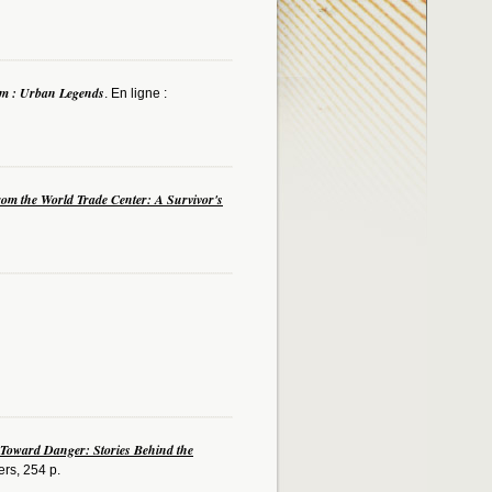
m : Urban Legends
. En ligne :
om the World Trade Center: A Survivor's
Toward Danger: Stories Behind the
ers, 254 p.