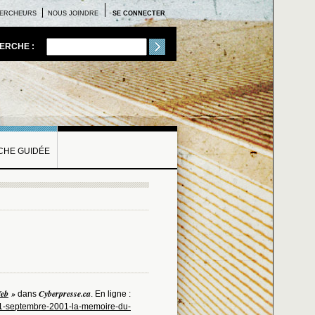
ERCHEURS
NOUS JOINDRE
SE CONNECTER
ERCHE :
HE GUIDÉE
Web
»
Cyberpresse.ca
dans
. En ligne :
11-septembre-2001-la-memoire-du-