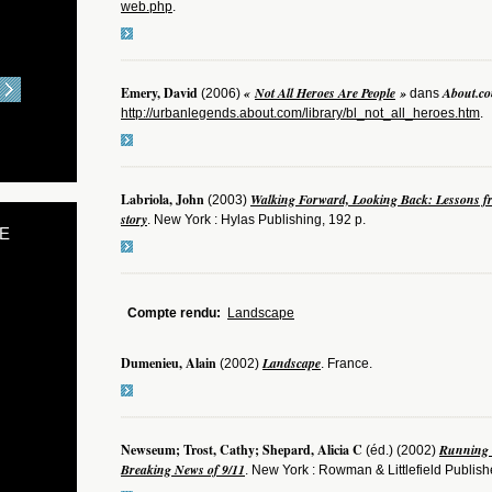
web.php
.
Emery, David
«
Not All Heroes Are People
»
About.co
(2006)
dans
http://urbanlegends.about.com/library/bl_not_all_heroes.htm
.
Labriola, John
Walking Forward, Looking Back: Lessons fr
(2003)
story
. New York : Hylas Publishing, 192 p.
E
Compte rendu:
Landscape
Dumenieu, Alain
Landscape
(2002)
. France.
Newseum; Trost, Cathy; Shepard, Alicia C
Running 
(éd.) (2002)
Breaking News of 9/11
. New York : Rowman & Littlefield Publish