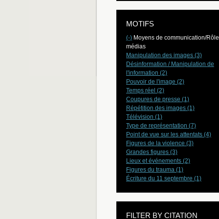
MOTIFS
(-)
Moyens de communication/Rôle
médias
Manipulation des images (3)
Désinformation / Manipulation de
l'information (2)
Pouvoir de l'image (2)
Temps réel (2)
Coupures de presse (1)
Répétition des images (1)
Télévision (1)
Type de représentation (7)
Point de vue sur les attentats (4)
Figures de la violence (3)
Grandes figures (3)
Lieux et événements (2)
Figures du trauma (1)
Écriture du 11 septembre (1)
FILTER BY CITATION