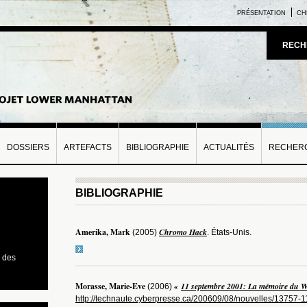
PRÉSENTATION
CH
RECH
DOSSIERS
ARTEFACTS
BIBLIOGRAPHIE
ACTUALITÉS
RECHERC
BIBLIOGRAPHIE
Amerika, Mark
Chromo Hack
(2005)
. États-Unis.
 des
Morasse, Marie-Eve
«
11 septembre 2001: La mémoire du 
(2006)
http://technaute.cyberpresse.ca/200609/08/nouvelles/13757-