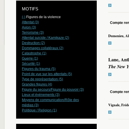
MOTIFS
(-)
Figures de la violence
Attentat (3)
Compte re
Avion (3)
Terrorisme (3)
Dumenieu, Al
Attentat suicide / Kamikaze (2)
Destruction (2)
Dommages collatéraux (2)
Catastrophe (1)
Lane, Ant
Guerre (1)
Sécurité (1)
The New Y
Figures du trauma (5)
Point de vue sur les attentats (5)
Type de représentation (5)
Grandes figures (4)
Figure du secours/Figure du pouvoir (3)
Compte re
Lieux et événements (3)
Moyens de communication/Rôle des
Vignale, Frédé
médias (3)
Politique / Religion (1)