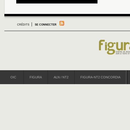
CRÉDITS
SE CONNECTER
OIC
FIGURA
ALN / NT2
FIGURA-NT2 CONCORDIA