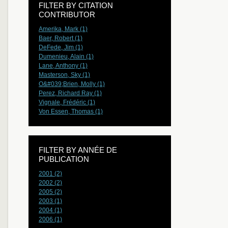
FILTER BY CITATION
CONTRIBUTOR
Amerika, Mark (1)
Baer, Robert (1)
DeFede, Jim (1)
Dumenieu, Alain (1)
Lane, Anthony (1)
Masterson, Sky (1)
O&#039;Brien, Molly (1)
Perez, Richard Ray (1)
Vignale, Frédéric (1)
Von Essen, Thomas (1)
FILTER BY ANNÉE DE
PUBLICATION
2001 (2)
2002 (2)
2005 (2)
2003 (1)
2004 (1)
2006 (1)