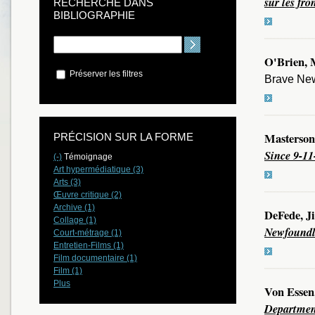
sur les fro
RECHERCHE DANS
BIBLIOGRAPHIE
O'Brien, 
Préserver les filtres
Brave New
Masterson
PRÉCISION SUR LA FORME
Since 9-11
(-)
Témoignage
Art hypermédiatique (3)
Arts (3)
Œuvre critique (2)
Archive (1)
DeFede, J
Collage (1)
Newfound
Court-métrage (1)
Entretien-Films (1)
Film documentaire (1)
Film (1)
Plus
Von Essen
Departmen