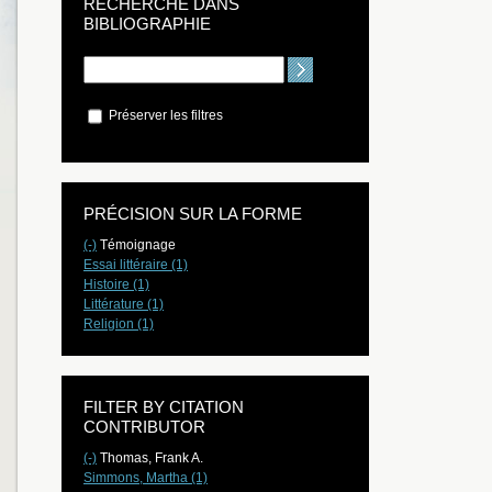
RECHERCHE DANS
BIBLIOGRAPHIE
Préserver les filtres
PRÉCISION SUR LA FORME
(-)
Témoignage
Essai littéraire (1)
Histoire (1)
Littérature (1)
Religion (1)
FILTER BY CITATION
CONTRIBUTOR
(-)
Thomas, Frank A.
Simmons, Martha (1)