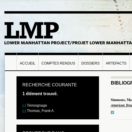
ACCUEIL
COMPTES RENDUS
DOSSIERS
ARTEFACTS
BIBLIOG
RECHERCHE COURANTE
1 élément trouvé.
Simmons, Mar
American Tra
(-)
Témoignage
(-)
Thomas, Frank A.