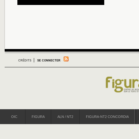
CRÉDITS
SE CONNECTER
OIC
FIGURA
ALN / NT2
FIGURA-NT2 CONCORDIA