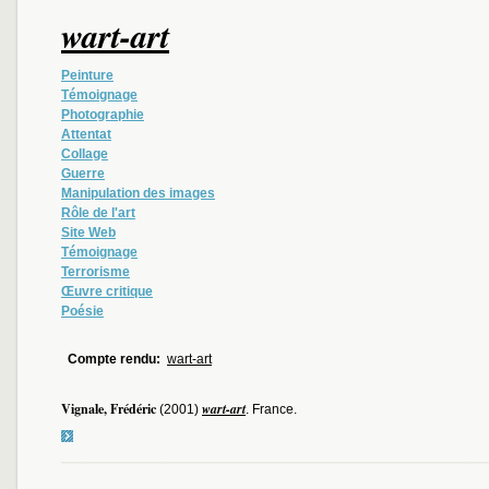
wart-art
Peinture
Témoignage
Photographie
Attentat
Collage
Guerre
Manipulation des images
Rôle de l'art
Site Web
Témoignage
Terrorisme
Œuvre critique
Poésie
Compte rendu:
wart-art
Vignale, Frédéric
wart-art
(2001)
. France.