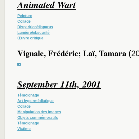
Animated Wart
Peinture
Collage
Disparition/disparus
Lumière/obscurité
Œuvre critique
Vignale, Frédéric; Laï, Tamara
(2
September 11th, 2001
Témoignage
Art hypermédiatique
Collage
Manipulation des images
Objets commémoratifs
Témoignage
Victime