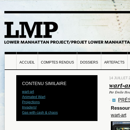
ACCUEIL
COMPTES RENDUS
DOSSIERS
ARTEFACTS
14 JUILLET 
wart-a
CONTENU SIMILAIRE
wart-art
Par Émilie Ho
Animated Wart
PRÉS
Projections
Invaders!
Ressour
Gas with cash & chaos
wart-art