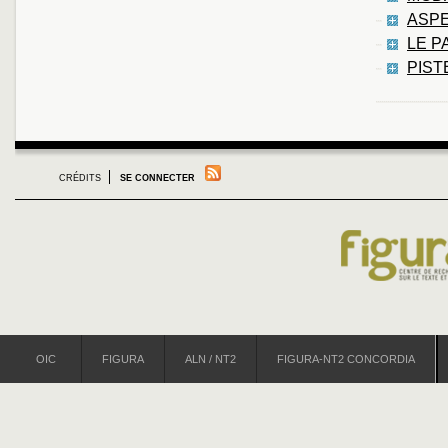
ASPE
LE P
PIST
CRÉDITS
SE CONNECTER
OIC
FIGURA
ALN / NT2
FIGURA-NT2 CONCORDIA