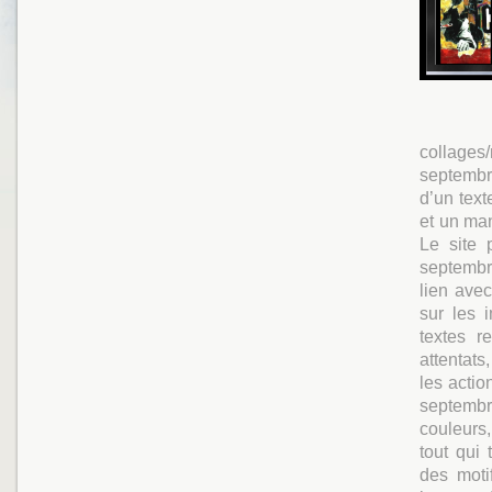
collages
septembr
d’un tex
et un mani
Le site 
septembre
lien ave
sur les 
textes r
attentats
les actio
septemb
couleurs,
tout qui
des moti