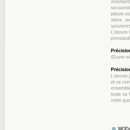
inventan
secouris
pleure so
idées re
souvenir
L’œuvre t
provoqué
Précisio
Œuvre we
Précisio
L’œuvre j
et se com
ensemble
toute sa 
notre quo
MODA