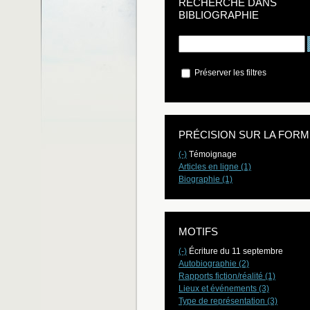
RECHERCHE DANS
BIBLIOGRAPHIE
Préserver les filtres
PRÉCISION SUR LA FORM
(-)
Témoignage
Articles en ligne (1)
Biographie (1)
MOTIFS
(-)
Écriture du 11 septembre
Autobiographie (2)
Rapports fiction/réalité (1)
Lieux et événements (3)
Type de représentation (3)