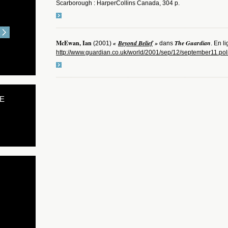
Scarborough : HarperCollins Canada, 304 p.
McEwan, Ian
«
Beyond Belief
»
The Guardian
(2001)
dans
. En li
http://www.guardian.co.uk/world/2001/sep/12/september11.pol
E