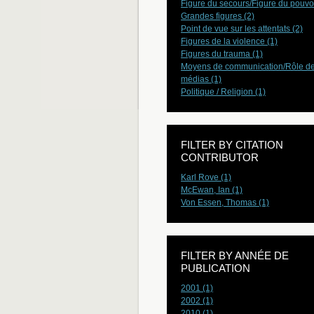
Figure du secours/Figure du pouvoi
Grandes figures (2)
Point de vue sur les attentats (2)
Figures de la violence (1)
Figures du trauma (1)
Moyens de communication/Rôle d
médias (1)
Politique / Religion (1)
FILTER BY CITATION
CONTRIBUTOR
Karl Rove (1)
McEwan, Ian (1)
Von Essen, Thomas (1)
FILTER BY ANNÉE DE
PUBLICATION
2001 (1)
2002 (1)
2010 (1)