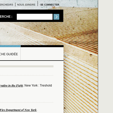
ERCHEURS
NOUS JOINDRE
SE CONNECTER
ERCHE :
HE GUIDÉE
ative in the Fight
. New York : Treshold
e Fire Department of New York
.