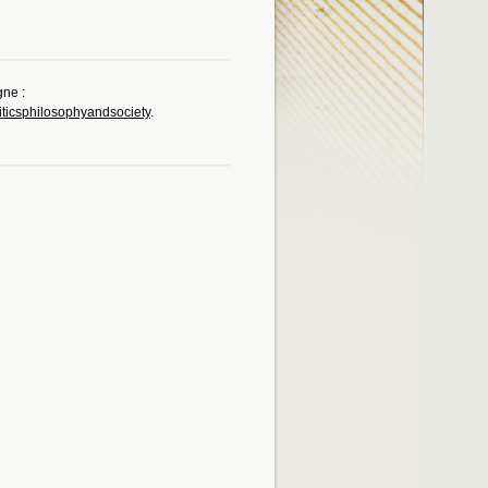
gne :
iticsphilosophyandsociety
.