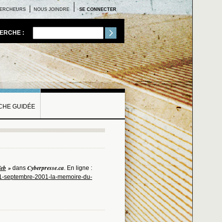
ERCHEURS
NOUS JOINDRE
SE CONNECTER
ERCHE :
HE GUIDÉE
Web
»
Cyberpresse.ca
dans
. En ligne :
11-septembre-2001-la-memoire-du-