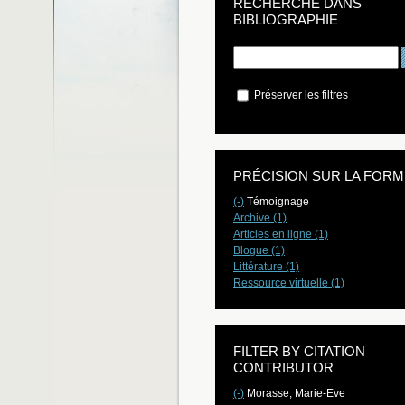
RECHERCHE DANS
BIBLIOGRAPHIE
Préserver les filtres
PRÉCISION SUR LA FORM
(-)
Témoignage
Archive (1)
Articles en ligne (1)
Blogue (1)
Littérature (1)
Ressource virtuelle (1)
FILTER BY CITATION
CONTRIBUTOR
(-)
Morasse, Marie-Eve