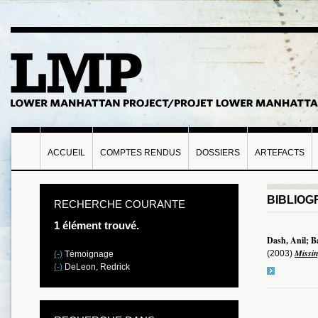
ACCUEIL
COMPTES RENDUS
DOSSIERS
ARTEFACTS
BIBLIOG
RECHERCHE COURANTE
1 élément trouvé.
Dash, Anil; B
Missin
(2003)
(-)
Témoignage
(-)
DeLeon, Redrick