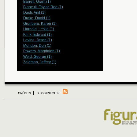
Barrett, Grant (1)
Bianculli-Taylor, Roe (1)
Dash, Anil (1)
Drake, David (1)
Grünberg, Karen (1)
Harpold, Leslie (1)
Klink, Edward (1)
Levine, Jason (1)
Mondon, Dori (1)
Powers, Magdalen (1)
Weld, George (1)
Zeldman, Jeffrey (1)
CRÉDITS
SE CONNECTER