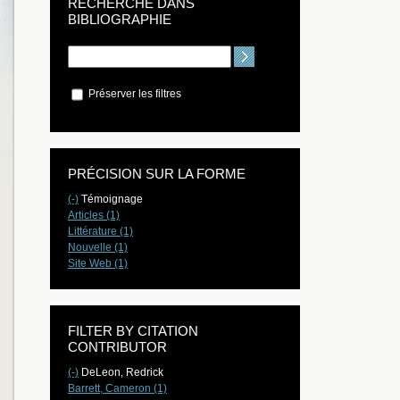
RECHERCHE DANS
BIBLIOGRAPHIE
Préserver les filtres
PRÉCISION SUR LA FORME
(-)
Témoignage
Articles (1)
Littérature (1)
Nouvelle (1)
Site Web (1)
FILTER BY CITATION
CONTRIBUTOR
(-)
DeLeon, Redrick
Barrett, Cameron (1)