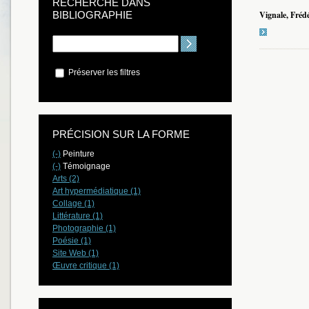
RECHERCHE DANS
BIBLIOGRAPHIE
Vignale, Frédé
Préserver les filtres
PRÉCISION SUR LA FORME
(-)
Peinture
(-)
Témoignage
Arts (2)
Art hypermédiatique (1)
Collage (1)
Littérature (1)
Photographie (1)
Poésie (1)
Site Web (1)
Œuvre critique (1)