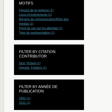
MOTIFS
Figures de la violence (1)
Lieux et événements (1)
Moyens de communication/Rôle des
médias (1)
Point de vue sur les attentats (1)
Type de représentation (1)
FILTER BY CITATION
CONTRIBUTOR
Storr, Robert (1)
Vignale, Frédéric (1)
FILTER BY ANNÉE DE
PUBLICATION
2001 (1)
2011 (1)