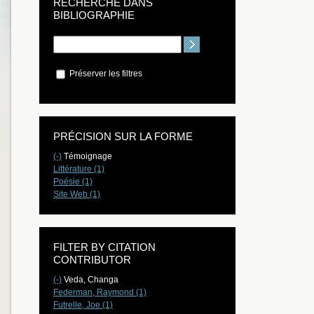
RECHERCHE DANS
BIBLIOGRAPHIE
Préserver les filtres
PRÉCISION SUR LA FORME
(-)
Témoignage
Littérature (1)
Poésie (1)
Site Web (1)
FILTER BY CITATION
CONTRIBUTOR
(-)
Veda, Changa
Federman, Raymond (1)
Futrelle, Joe (1)