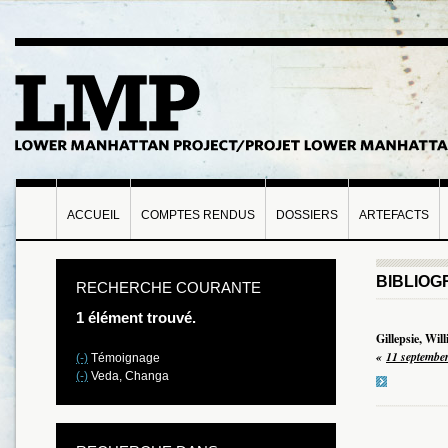
ACCUEIL
COMPTES RENDUS
DOSSIERS
ARTEFACTS
BIBLIOG
RECHERCHE COURANTE
1 élément trouvé.
Gillepsie, Wi
«
11 septembe
(-)
Témoignage
(-)
Veda, Changa