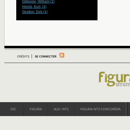
Gillepsie, William (1)
Heintz, Kurt, (1)
Stratton, Dirk (1)
CRÉDITS
SE CONNECTER
OIC
FIGURA
ALN / NT2
FIGURA-NT2 CONCORDIA