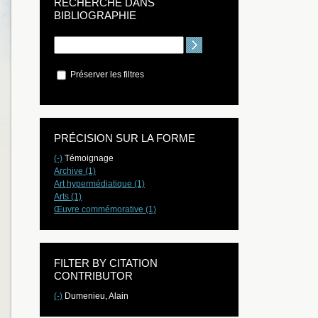
RECHERCHE DANS
BIBLIOGRAPHIE
Préserver les filtres
PRÉCISION SUR LA FORME
(-)
Témoignage
Archive (1)
Art hypermédiatique (1)
Arts (1)
Œuvre commémorative (1)
FILTER BY CITATION
CONTRIBUTOR
(-)
Dumenieu, Alain