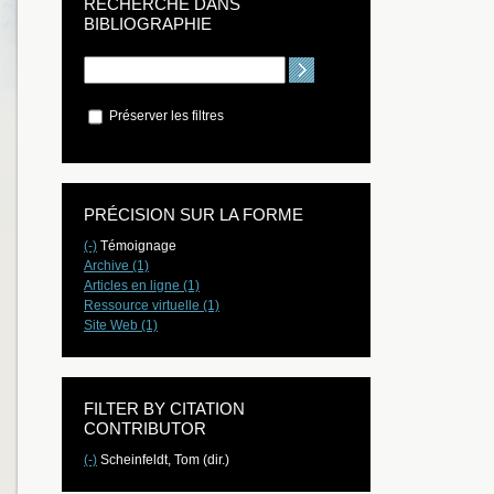
RECHERCHE DANS
BIBLIOGRAPHIE
Préserver les filtres
PRÉCISION SUR LA FORME
(-)
Témoignage
Archive (1)
Articles en ligne (1)
Ressource virtuelle (1)
Site Web (1)
FILTER BY CITATION
CONTRIBUTOR
(-)
Scheinfeldt, Tom (dir.)