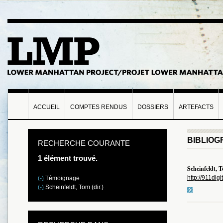
ACCUEIL
COMPTES RENDUS
DOSSIERS
ARTEFACTS
BIBLIOG
RECHERCHE COURANTE
1 élément trouvé.
Scheinfeldt, T
http://911dig
(-)
Témoignage
(-)
Scheinfeldt, Tom (dir.)