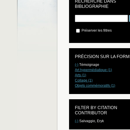
RECHERCHE DANS
BIBLIOGRAPHIE
Préserver les filtres
PRÉCISION SUR LA FORM
(-)
Témoignage
Art hypermédiatique (1)
Arts (1)
Collage (1)
Objets commémoratifs (1)
FILTER BY CITATION
CONTRIBUTOR
(-)
Salvaggio, Eryk