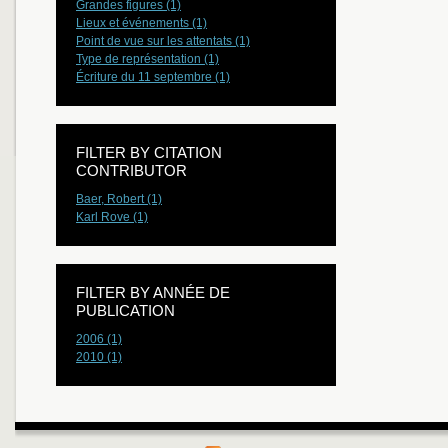
Grandes figures (1)
Lieux et événements (1)
Point de vue sur les attentats (1)
Type de représentation (1)
Écriture du 11 septembre (1)
FILTER BY CITATION
CONTRIBUTOR
Baer, Robert (1)
Karl Rove (1)
FILTER BY ANNÉE DE
PUBLICATION
2006 (1)
2010 (1)