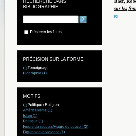
Baer, Rob
RECHERCHE DANS
BIBLIOGRAPHIE
sur les fro
Préserver les filtres
PRÉCISION SUR LA FORME
(-)
Témoignage
Biographie (1)
MOTIFS
(-)
Politique / Religion
Américanisme (1)
Islam (1)
Politique (1)
Figure du secours/Figure du pouvoir (2)
Figures de la violence (1)