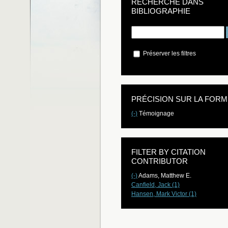
RECHERCHE DANS
BIBLIOGRAPHIE
Préserver les filtres
PRÉCISION SUR LA FORM
(-)
Témoignage
FILTER BY CITATION
CONTRIBUTOR
(-)
Adams, Matthew E.
Canfield, Jack (1)
Hansen, Mark Victor (1)