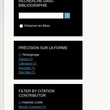
RECHERCHE DANS
BIBLIOGRAPHIE
Préserver les filtres
PRÉCISION SUR LA FORME
(-)
Témoignage
Articles (1)
Littérature (1)
Nouvelle (1)
Site Web (1)
FILTER BY CITATION
CONTRIBUTOR
(-)
Harpold, Leslie
Barrett, Cameron (1)