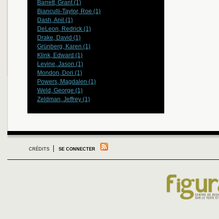
Barrett, Grant (1)
Bianculli-Taylor, Roe (1)
Dash, Anil (1)
DeLeon, Redrick (1)
Drake, David (1)
Grünberg, Karen (1)
Klink, Edward (1)
Levine, Jason (1)
Mondon, Dori (1)
Powers, Magdalen (1)
Weld, George (1)
Zeldman, Jeffrey (1)
CRÉDITS
SE CONNECTER