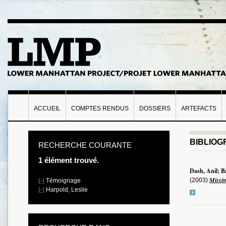
ACCUEIL
COMPTES RENDUS
DOSSIERS
ARTEFACTS
BIBLIOG
RECHERCHE COURANTE
1 élément trouvé.
Dash, Anil; B
Missin
(2003)
(-)
Témoignage
(-)
Harpold, Leslie