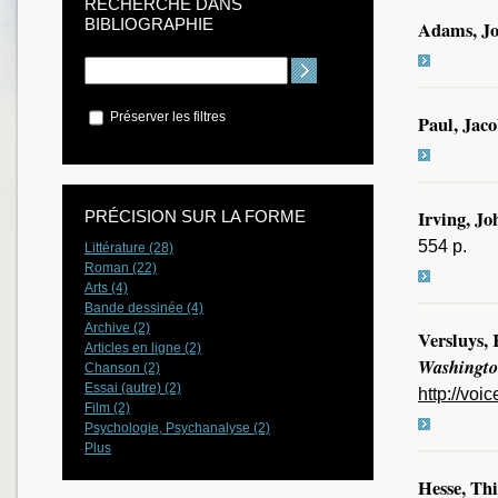
RECHERCHE DANS
BIBLIOGRAPHIE
Adams, J
Préserver les filtres
Paul, Jac
Irving, Jo
PRÉCISION SUR LA FORME
554 p.
Littérature (28)
Roman (22)
Arts (4)
Bande dessinée (4)
Archive (2)
Versluys, 
Articles en ligne (2)
Washingto
Chanson (2)
Essai (autre) (2)
http://vo
Film (2)
Psychologie, Psychanalyse (2)
Plus
Hesse, Th