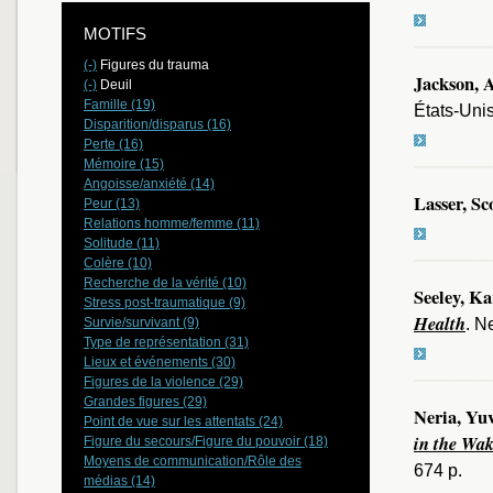
MOTIFS
(-)
Figures du trauma
Jackson, 
(-)
Deuil
Famille (19)
États-Unis
Disparition/disparus (16)
Perte (16)
Mémoire (15)
Angoisse/anxiété (14)
Lasser, Sc
Peur (13)
Relations homme/femme (11)
Solitude (11)
Colère (10)
Recherche de la vérité (10)
Seeley, K
Stress post-traumatique (9)
Health
. N
Survie/survivant (9)
Type de représentation (31)
Lieux et événements (30)
Figures de la violence (29)
Grandes figures (29)
Neria, Yuv
Point de vue sur les attentats (24)
in the Wak
Figure du secours/Figure du pouvoir (18)
Moyens de communication/Rôle des
674 p.
médias (14)