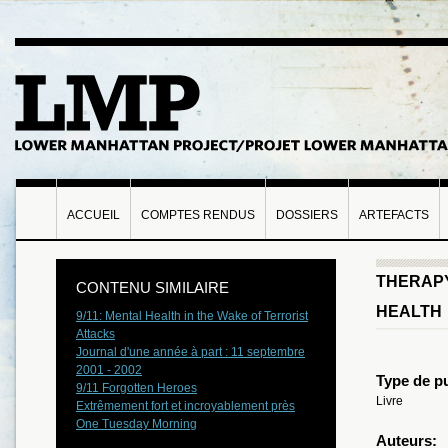
ACCUEIL
COMPTES RENDUS
DOSSIERS
ARTEFACTS
THERAPY
CONTENU SIMILAIRE
HEALTH
9/11: Mental Health in the Wake of Terrorist
Attacks
Journal d'une année à part : 11 septembre
2001 - 2002
Type de pu
9/11 Forgotten Heroes
Livre
Extrêmement fort et incroyablement près
One Tuesday Morning
Auteurs: