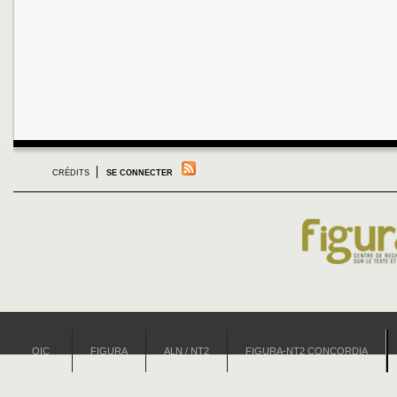
CRÉDITS
SE CONNECTER
OIC
FIGURA
ALN / NT2
FIGURA-NT2 CONCORDIA