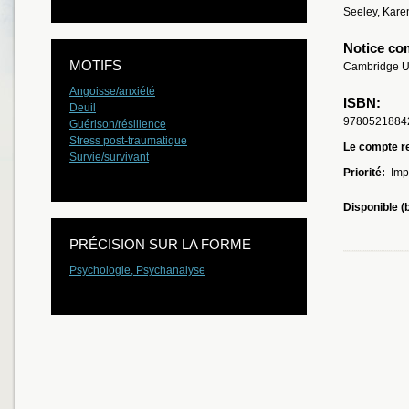
Seeley, Kare
Notice co
MOTIFS
Cambridge Un
Angoisse/anxiété
ISBN:
Deuil
9780521884
Guérison/résilience
Stress post-traumatique
Le compte re
Survie/survivant
Priorité:
Imp
Disponible (
PRÉCISION SUR LA FORME
Psychologie, Psychanalyse