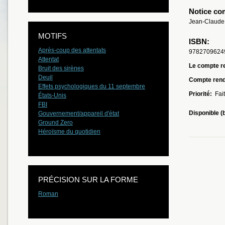
Notice co
Jean-Claude 
MOTIFS
ISBN:
Après-coup des attentats
9782709624
Attentat
Le compte re
Bruit des sirènes
Deuil
Compte ren
Effets psychologiques du 11 septembre
Priorité:
Fait
États-Unis
FBI
Disponible (
Gouvernement/appareil d'état
Ground Zero
Héroïsme du quotidien
PRÉCISION SUR LA FORME
Roman