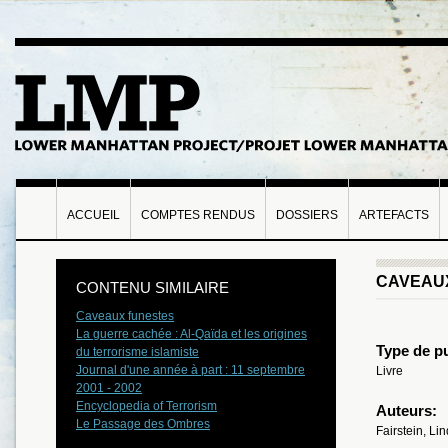
ACCUEIL
COMPTES RENDUS
DOSSIERS
ARTEFACTS
CAVEAU
CONTENU SIMILAIRE
Caveaux funestes
La guerre cachée : Al-Qaïda et les origines
Type de pu
du terrorisme islamiste
Journal d'une année à part : 11 septembre
Livre
2001 - 2002
Encyclopedia of Terrorism
Auteurs:
Le Passage des Ombres
Fairstein, Li