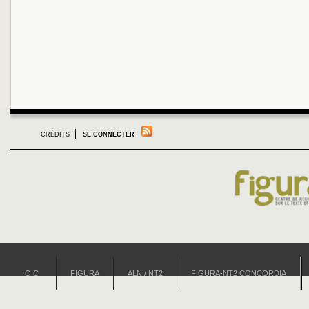
CRÉDITS
SE CONNECTER
OIC
FIGURA
ALN / NT2
FIGURA-NT2 CONCORDIA