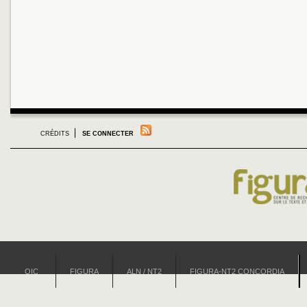
CRÉDITS
SE CONNECTER
OIC
FIGURA
ALN / NT2
FIGURA-NT2 CONCORDIA