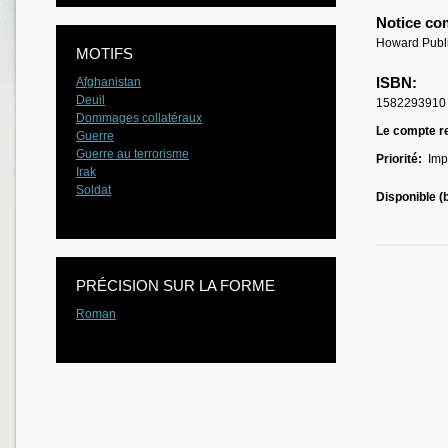
Notice co
Howard Publi
MOTIFS
ISBN:
Afghanistan
Deuil
1582293910
Dommages collatéraux
Le compte re
Guerre
Guerre au terrorisme
Priorité:
Imp
Irak
Soldat
Disponible (
PRÉCISION SUR LA FORME
Roman