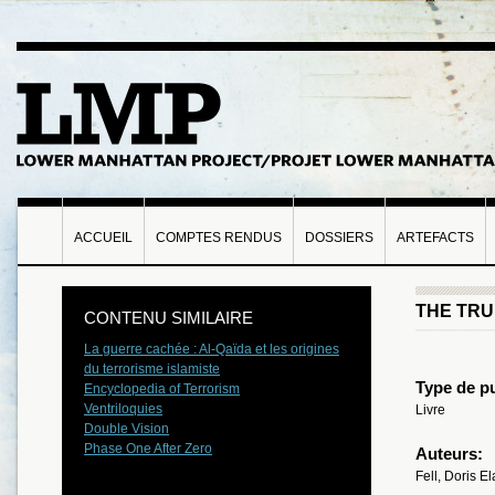
ACCUEIL
COMPTES RENDUS
DOSSIERS
ARTEFACTS
THE TRU
CONTENU SIMILAIRE
La guerre cachée : Al-Qaïda et les origines
du terrorisme islamiste
Type de pu
Encyclopedia of Terrorism
Ventriloquies
Livre
Double Vision
Phase One After Zero
Auteurs:
Fell, Doris E