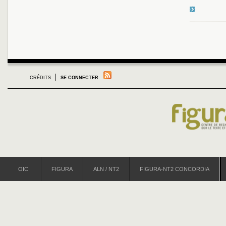
CRÉDITS
SE CONNECTER
OIC
FIGURA
ALN / NT2
FIGURA-NT2 CONCORDIA