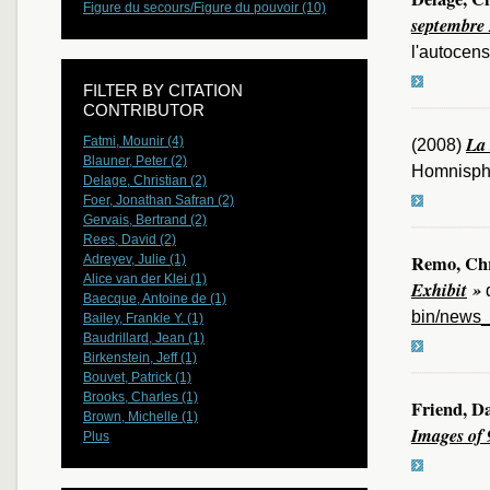
Figure du secours/Figure du pouvoir (10)
septembre
l'autocens
FILTER BY CITATION
CONTRIBUTOR
La 
Fatmi, Mounir (4)
(2008)
Blauner, Peter (2)
Homnisphè
Delage, Christian (2)
Foer, Jonathan Safran (2)
Gervais, Bertrand (2)
Rees, David (2)
Remo, Chr
Adreyev, Julie (1)
Alice van der Klei (1)
Exhibit
»
Baecque, Antoine de (1)
bin/news_
Bailey, Frankie Y. (1)
Baudrillard, Jean (1)
Birkenstein, Jeff (1)
Bouvet, Patrick (1)
Brooks, Charles (1)
Friend, D
Brown, Michelle (1)
Images of 
Plus