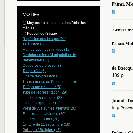
Fatmi, Mo
MOTIFS
(-)
Moyens de communication/Rôle des
médias
Compte re
(-)
Pouvoir de l'image
Répétition des images (21)
Paulson, Mar
Télévision (16)
Manipulation des images (12)
Désinformation / Manipulation de
l'information (11)
Coupures de presse (8)
de Baecqu
Temps réel (6)
489 p.
Liberté d'expression (5)
Transparence de l'information (5)
Téléphone cellulaire (5)
Type de représentation (29)
Lieux et événements (28)
Junod, T
Grandes figures (26)
http://w
Point de vue sur les attentats (26)
Figures de la violence (20)
Figures du trauma (20)
Écriture du 11 septembre (18)
Politique / Religion (12)
Delage, Ch