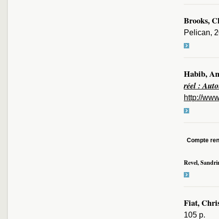
Brooks, C
Pelican, 2
Habib, An
réel : Aut
http://ww
Compte re
Revel, Sandri
Fiat, Chri
105 p.