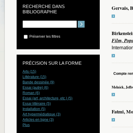
RECHERCHE DANS
Gervais, 
BIBLIOGRAPHIE
Birkenstei
Préserver les filtres
Film, Popu
Internatio
PRÉCISION SUR LA FORME
Arts (15)
Compte re
Littérature (15)
Bande dessinée (9)
Melnick, Jeffr
Essai (autre) (6)
Roman (6)
Essai (art, architecture, etc.) (5)
Essai littéraire (5)
Installation (5)
Fatmi, Mo
Art hypermédiatique (3)
Articles en ligne (3)
Plus