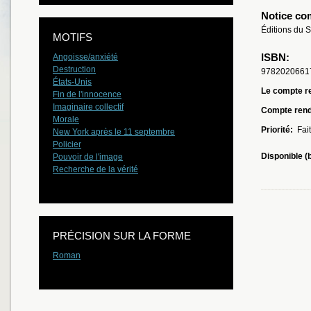
Notice co
Éditions du S
MOTIFS
ISBN:
Angoisse/anxiété
Destruction
9782020661
États-Unis
Le compte re
Fin de l'innocence
Imaginaire collectif
Compte ren
Morale
Priorité:
Fait
New York après le 11 septembre
Policier
Disponible (
Pouvoir de l'image
Recherche de la vérité
PRÉCISION SUR LA FORME
Roman