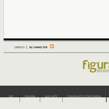
CRÉDITS
SE CONNECTER
OIC
FIGURA
ALN / NT2
FIGURA-NT2 CONCORDIA