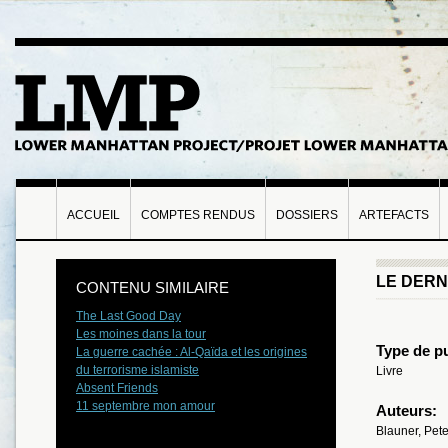
ACCUEIL
COMPTES RENDUS
DOSSIERS
ARTEFACTS
LE DERN
CONTENU SIMILAIRE
The Last Good Day
Les moines dans la tour
Type de pu
La guerre cachée : Al-Qaïda et les origines
du terrorisme islamiste
Livre
Absent Friends
11 septembre mon amour
Auteurs:
Blauner, Pete