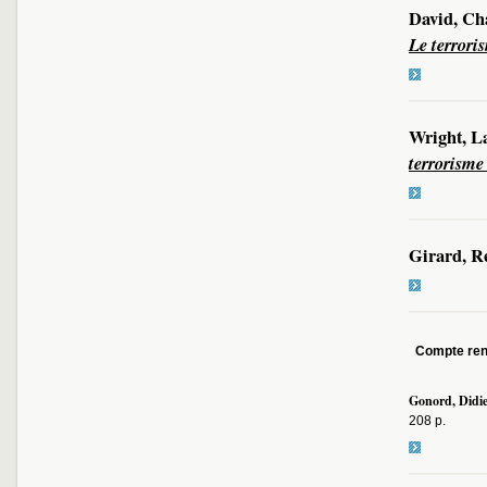
David, Ch
Le terrori
Wright, L
terrorisme
Girard, R
Compte re
Gonord, Didi
208 p.