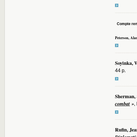
Compte re
Peterson, Ala
Soyinka, 
44 p.
Sherman, 
combat
»
,
Rufin, Je
Diplomati