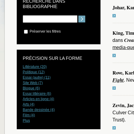
RECHERCHE DANS
BIBLIOGRAPHIE
Johar, Ka
King, Ti
Préserver les filtres
Creat
dans
media-ques
PRÉCISION SUR LA FORME
Littérature (20)
Rove, Kar
Politique (12)
Essai (autre) (11)
Fight
. Ne
Site Web (7)
Blogue (6)
Essai littéraire (6)
Articles en ligne (4)
Zevin, Ja
Arts (4)
Bande dessinée (4)
Culver Ci
Film (4)
Trust).
Plus