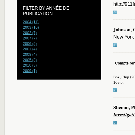
http://911
FILTER BY ANNÉE DE
PUBLICATION
2004 (11)
2003 (10)
Johnson, 
2002 (7)
New York 
2007 (7)
2006 (5)
2001 (4)
2008 (4)
2005 (3)
Compte re
2010 (3)
2009 (1)
Bok, Chip
(2
109 p.
Shenon, P
Investigat