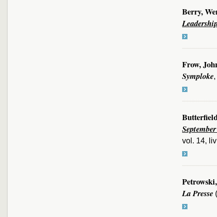
Berry, We
Leadership
Frow, Joh
Symploke
,
Butterfiel
September 
vol. 14, l
Petrowski,
La Presse
(