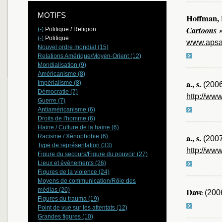
MOTIFS
Hoffman, 
Cartoons
(-)
Politique / Religion
(-)
Politique
www.apsa
Nouvel ordre mondial (15)
Relations Amérique/Moyen-Orient (12)
Mondialisation (9)
Américanisme (8)
a., s.
Impérialisme (8)
(200
Démocratie (7)
http://www
Guerre (7)
Antiaméricanisme (6)
Droits de l'homme (6)
Haine / Culture de la haine (6)
a., s.
Racisme / Xénophobie (6)
(200
Type de représentation (33)
http://ww
Figure du secours/Figure du pouvoir (27)
Lieux et événements (26)
Figures de la violence (24)
Moyens de communication/Rôle des
médias (20)
Dave
(200
Figures du trauma (19)
Point de vue sur les attentats (12)
Grandes figures (10)