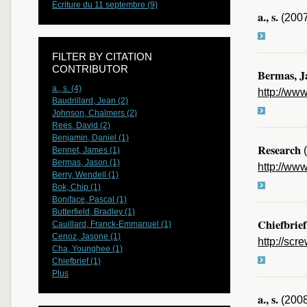
Écriture du 11 septembre (9)
a., s.
(200
FILTER BY CITATION
CONTRIBUTOR
Bermas, J
a., s. (4)
http://ww
Baudrillard, Jean (2)
Johnson, Chalmers (2)
Rees, David (2)
Benjamin, Daniel (1)
Research
(
Bennet, James (1)
Bermas, Jason (1)
http://ww
Berry, Wendell (1)
Bok, Chip (1)
Boniface, Pascal (1)
Butterfield, Bradley (1)
Chiefbrief
Cauillard, Franck-Emmanuel (1)
Cenoz, Jasone (1)
http://sc
Cha, Younghee (1)
Chiefbrief (1)
Plus
a., s.
(200