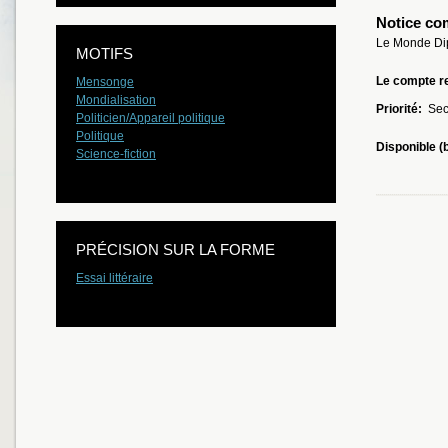
Notice co
Le Monde Di
MOTIFS
Le compte re
Mensonge
Mondialisation
Priorité:
Sec
Politicien/Appareil politique
Politique
Disponible (
Science-fiction
PRÉCISION SUR LA FORME
Essai littéraire