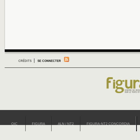
CRÉDITS
SE CONNECTER
OIC
FIGURA
ALN / NT2
FIGURA-NT2 CONCORDIA