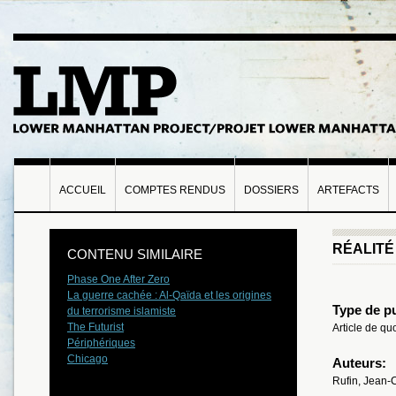
ACCUEIL
COMPTES RENDUS
DOSSIERS
ARTEFACTS
RÉALITÉ
CONTENU SIMILAIRE
Phase One After Zero
La guerre cachée : Al-Qaïda et les origines
Type de pu
du terrorisme islamiste
The Futurist
Article de q
Périphériques
Chicago
Auteurs:
Rufin, Jean-