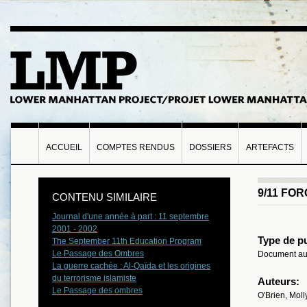
ACCUEIL
COMPTES RENDUS
DOSSIERS
ARTEFACTS
9/11 FO
CONTENU SIMILAIRE
Journal d'une année à part : 11 septembre
2001 - 2002
Type de pu
The September 11th Education Program
Le Passage des Ombres
Document aud
La guerre cachée : Al-Qaïda et les origines
du terrorisme islamiste
Auteurs:
Le Passage des ombres
O'Brien, Moll