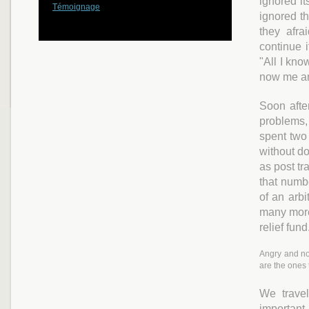
ignored it
Témoignage
ignored th
they afra
continue 
"All I kno
now me and
Soon after
problems,
spent two 
without do
as post t
that numb
of an arb
many more
relief fund
Angry and no
are the ones 
We trave
important