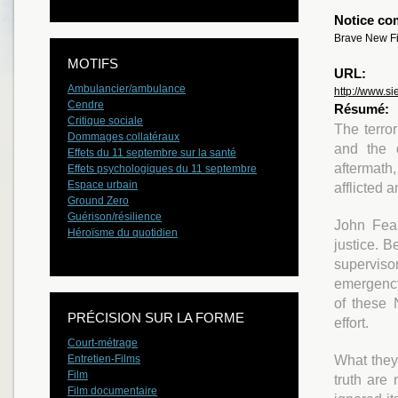
Notice co
Brave New Fi
MOTIFS
URL:
Ambulancier/ambulance
http://www.si
Cendre
Résumé:
Critique sociale
The terro
Dommages collatéraux
and the 
Effets du 11 septembre sur la santé
aftermath
Effets psychologiques du 11 septembre
Espace urbain
afflicted 
Ground Zero
Guérison/résilience
John Fea
Héroïsme du quotidien
justice. 
superviso
emergency
of these 
PRÉCISION SUR LA FORME
effort.
Court-métrage
What they
Entretien-Films
Film
truth are
Film documentaire