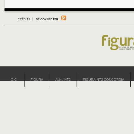
CRÉDITS
SE CONNECTER
OIC
FIGURA
ALN / NT2
FIGURA-NT2 CONCORDIA