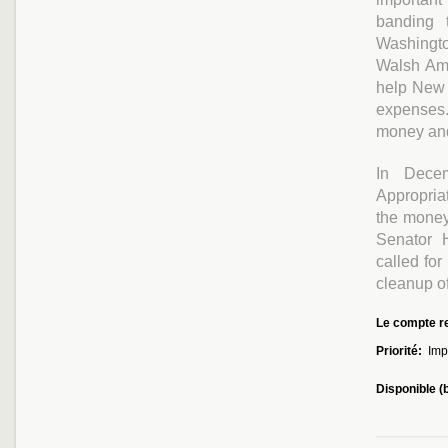
banding 
Washingto
Walsh Ame
help New 
expenses.
money and 
In Dece
Appropriat
the money 
Senator 
called for
cleanup of
Le compte re
Priorité:
Imp
Disponible (