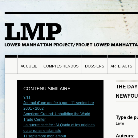
ACCUEIL
COMPTES RENDUS
DOSSIERS
ARTEFACTS
THE DAY
CONTENU SIMILAIRE
NEWFOU
9/11
Journal d'une année à part : 11 septembre
2001 - 2002
American Ground: Unbuilding the World
Type de pu
Trade Center
Livre
La guerre cachée : Al-Qaïda et les origines
du terrorisme islamiste
Auteurs:
11 septembre mon amour