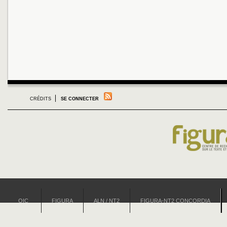
CRÉDITS
SE CONNECTER
OIC
FIGURA
ALN / NT2
FIGURA-NT2 CONCORDIA