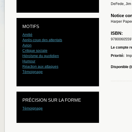
DeFede, Jim
Notice co
Harper Paper
MOTIFS
ISBN:
Amitié
9780060559
Après-coup des attentats
Avion
Le compte re
Critique sociale
Priorité:
Imp
Héroïsme du quotidien
Humour
Réaction aux attaques
Disponible (
Témoignage
PRÉCISION SUR LA FORME
Témoignage