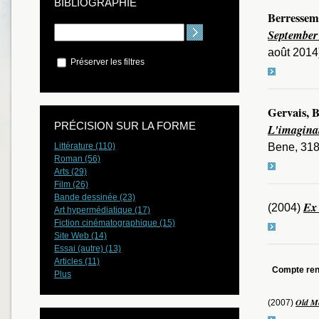
BIBLIOGRAPHIE
Berressem
September
août 2014
Préserver les filtres
Gervais, B
PRÉCISION SUR LA FORME
L'imaginai
Bene, 318
Littérature (110)
Roman (56)
Arts (29)
Film (26)
Bande dessinée (23)
Ex
(2004)
Art hypermédiatique (17)
Fiction cinématographique (15)
Site Web (14)
Essai (autre) (13)
Articles (11)
Compte re
Plus
Old M
(2007)