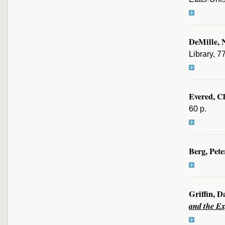
DeMille, 
Library, 7
Evered, C
60 p.
Berg, Pete
Griffin, D
and the E