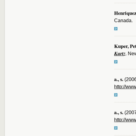
Henriquez,
Canada.
Kuper, Pe
Kurtz
. Ne
a., s.
(200
http://www
a., s.
(200
http://ww