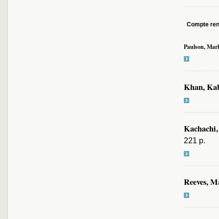
Compte re
Paulson, Mar
Khan, Ka
Kachachi,
221 p.
Reeves, M