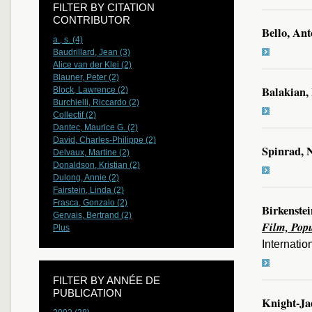
FILTER BY CITATION
CONTRIBUTOR
Bello, Ant
a., s. (4)
Baudrillard, Jean (3)
Alice van der Klei (2)
Blauner, Peter (2)
Balakian, 
Block, Lawrence (2)
Burchielli, Riccardo (2)
Collectif (2)
Dantec, Maurice G. (2)
David, Charles-Philippe (2)
Spinrad,
Delvaux, Martine (2)
Donaldson, Kristian (2)
Dulong, Annie (2)
Fairstein, Linda (2)
Frasca, Gonzalo (2)
Birkenstei
Gervais, Bertrand (2)
Film, Popu
Plus
Internatio
FILTER BY ANNÉE DE
PUBLICATION
Knight-Ja