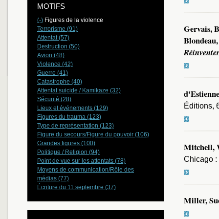
MOTIFS
(-)
Figures de la violence
Gervais, B
Terrorisme (91)
Attentat (57)
Blondeau, 
Destruction (50)
Réinventer
Avion (48)
Violence (42)
Guerre (41)
Catastrophe (40)
Attentat suicide / Kamikaze (32)
d'Estienne
Sécurité (28)
Éditions, 
Lieux et événements (129)
Figures du trauma (123)
Type de représentation (123)
Figure du secours/Figure du pouvoir (106)
Grandes figures (100)
Mitchell,
Politique / Religion (94)
Chicago : 
Point de vue sur les attentats (78)
Moyens de communication/Rôle des
médias (77)
Écriture du 11 septembre (37)
Miller, Su