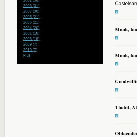
2002 (38)
Castelsarr
2003 (31)
2007 (30)
2005 (21)
2006 (21)
2004 (20)
Monk, Ia
2001 (18)
2008 (18)
2009 (7)
2010 (7)
Monk, Ia
Plus
Goodwilli
Thabit, A
Oblaender