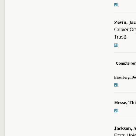
Zevin, Ja
Culver Ci
Trust).
Compte re
Eisenberg, D
Hesse, Th
Jackson, 
États-Unis