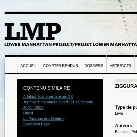
ACCUEIL
COMPTES RENDUS
DOSSIERS
ARTEFACTS
ZIGGUR
CONTENU SIMILAIRE
Artefact: Machines à écrire 1.0
Journal d'une année à part : 11 septembre
Type de pu
2001 - 2002
Direct
Livre
Le Passage des Ombres
Specimen Days
Auteurs:
Balakian, Pet