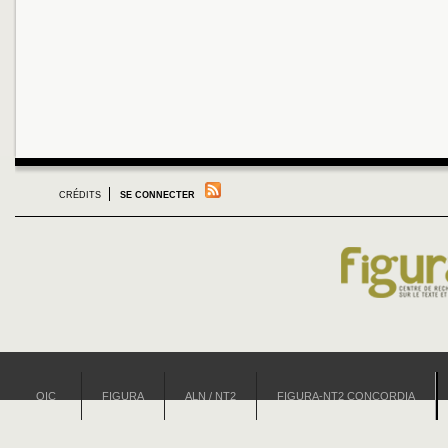
CRÉDITS
SE CONNECTER
OIC
FIGURA
ALN / NT2
FIGURA-NT2 CONCORDIA