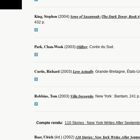
King, Stephen
Song of Susannah (The Dark Tower, Book 6
(2004)
432 p.
Park, Chan-Wook
Oldboy
(2003)
. Corée du Sud.
Curtis, Richard
Love Actually
(2003)
. Grande-Bretagne, États-U
Robbins, Tom
Villa Incognito
(2003)
. New York : Bantam, 241 p.
Compte rendu:
110 Stories : New York Writes After Septemb
Baer, Ulrich
110 Stories: New York Writes After Septe
(éd.) (2002)