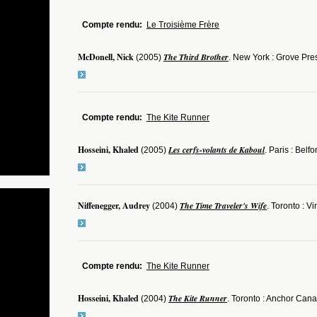
Compte rendu:
Le Troisième Frère
McDonell, Nick
The Third Brother
(2005)
. New York : Grove Pre
Compte rendu:
The Kite Runner
Hosseini, Khaled
Les cerfs-volants de Kaboul
(2005)
. Paris : Belf
Niffenegger, Audrey
The Time Traveler's Wife
(2004)
. Toronto : V
Compte rendu:
The Kite Runner
Hosseini, Khaled
The Kite Runner
(2004)
. Toronto : Anchor Cana