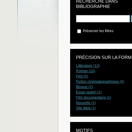
RECHERCHE DANS
BIBLIOGRAPHIE
Préserver les filtres
PRÉCISION SUR LA FORM
Littérature (13)
Roman (10)
Film (5)
Fiction cinématographique (4)
Blogue (2)
Essai (autre) (1)
Film documentaire (1)
Nouvelle (1)
Site Web (1)
MOTIFS