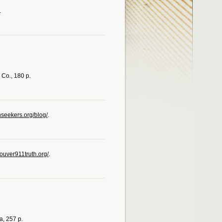
.
 Co., 180 p.
hseekers.org/blog/
.
ouver911truth.org/
.
a, 257 p.