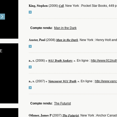
King, Stephen
Cell
(2006)
. New York : Pocket Star Books, 449 p
Compte rendu:
Man in the Dark
Auster, Paul
Man in the Dark
(2008)
. New York : Henry Holt and
E
a., s.
«
9/11 Truth Seekers
»
(2006)
. En ligne :
http://www.911trut
a., s.
«
Vancouver 9/11 Truth
»
(2007)
. En ligne :
http://www.vanc
Compte rendu:
The Futurist
Othmer, James P
The Futurist
(2007)
. New York : Anchor Canad