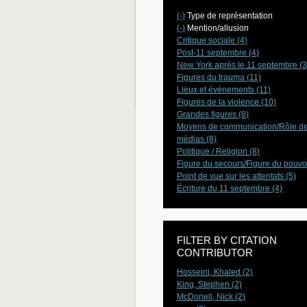
(-)
Type de représentation
(-)
Mention/allusion
Critique sociale (4)
Post-11 septembre (4)
New York après le 11 septembre (3
Figures du trauma (11)
Lieux et événements (11)
Figures de la violence (10)
Grandes figures (8)
Moyens de communication/Rôle d
médias (8)
Politique / Religion (8)
Figure du secours/Figure du pouvoi
Point de vue sur les attentats (5)
Écriture du 11 septembre (4)
FILTER BY CITATION
CONTRIBUTOR
Hosseini, Khaled (2)
King, Stephen (2)
McDonell, Nick (2)