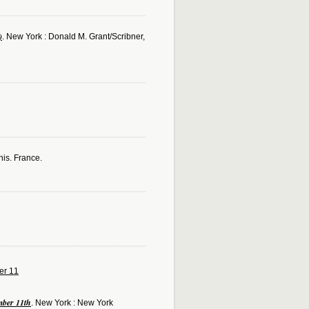
)
. New York : Donald M. Grant/Scribner,
nis. France.
er 11
mber 11th
. New York : New York