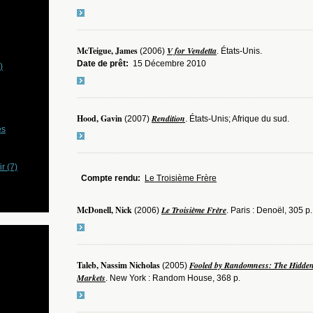
McTeigue, James
V for Vendetta
(2006)
. États-Unis.
Date de prêt:
15 Décembre 2010
)
Hood, Gavin
Rendition
(2007)
. États-Unis; Afrique du sud.
es
r (7)
Compte rendu:
Le Troisième Frère
McDonell, Nick
Le Troisième Frère
(2006)
. Paris : Denoël, 305 p.
Taleb, Nassim Nicholas
Fooled by Randomness: The Hidden 
(2005)
Markets
. New York : Random House, 368 p.