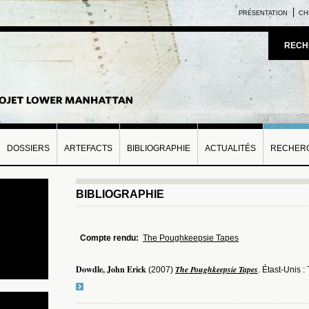
PRÉSENTATION
CH
RECH
DOSSIERS
ARTEFACTS
BIBLIOGRAPHIE
ACTUALITÉS
RECHERC
BIBLIOGRAPHIE
Compte rendu:
The Poughkeepsie Tapes
Dowdle, John Erick
The Poughkeepsie Tapes
(2007)
. Étast-Unis 