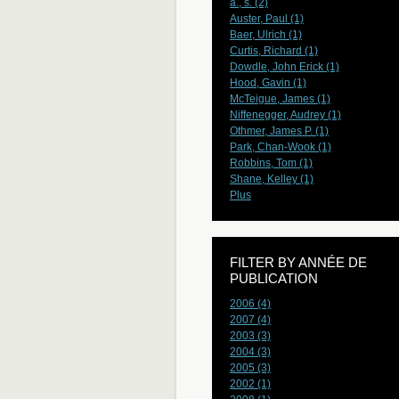
a., s. (2)
Auster, Paul (1)
Baer, Ulrich (1)
Curtis, Richard (1)
Dowdle, John Erick (1)
Hood, Gavin (1)
McTeigue, James (1)
Niffenegger, Audrey (1)
Othmer, James P. (1)
Park, Chan-Wook (1)
Robbins, Tom (1)
Shane, Kelley (1)
Plus
FILTER BY ANNÉE DE
PUBLICATION
2006 (4)
2007 (4)
2003 (3)
2004 (3)
2005 (3)
2002 (1)