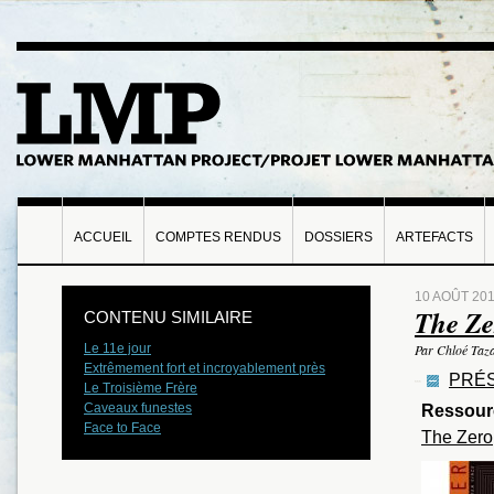
ACCUEIL
COMPTES RENDUS
DOSSIERS
ARTEFACTS
10 AOÛT 20
The Ze
CONTENU SIMILAIRE
Le 11e jour
Par Chloé Taza
Extrêmement fort et incroyablement près
PRÉS
Le Troisième Frère
Caveaux funestes
Ressour
Face to Face
The Zero