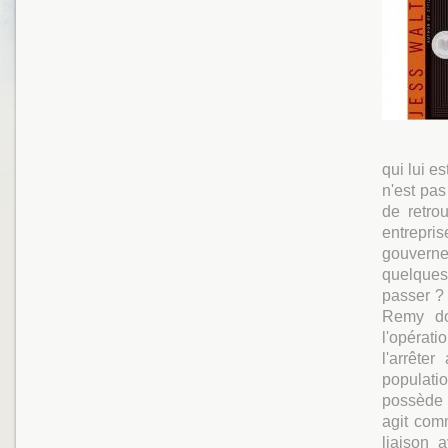
qui lui es
n'est pas
de retro
entrepri
gouvernem
quelques 
passer ? 
Remy doi
l'opérati
l'arrête
populati
possède 
agit com
liaison 