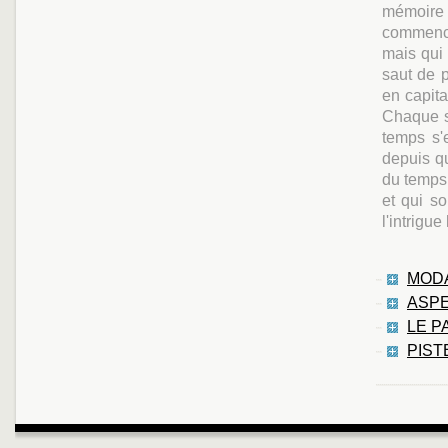
mémoire q
commencé
mais qui 
saut de 
en capita
Chaque s
temps s'
depuis q
du temps
et qui s
l'intrigu
MODA
ASPE
LE P
PIST